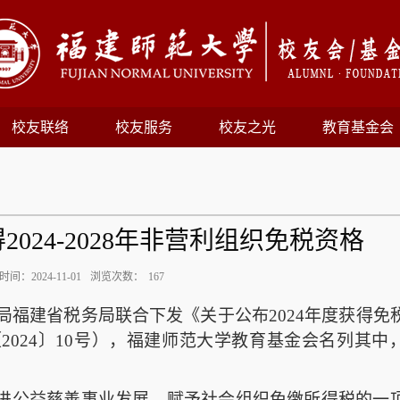
校友联络
校友服务
校友之光
教育基金会
024-2028年非营利组织免税资格
间：2024-11-01
浏览次数：
167
局
福建
省税务局联合下发《关于
公布
2024
年度
获得免
〔
2024
〕
10
号），
福建师范大学教育
基金会名列其中
进公益慈善事业发展，赋予社会组织免缴所得税的一