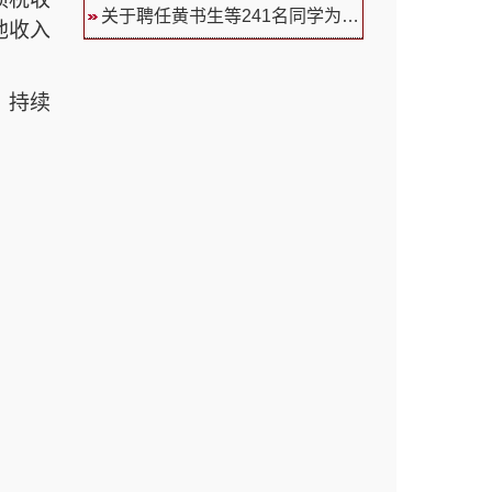
关于聘任黄书生等241名同学为福...
他收入
，
持续